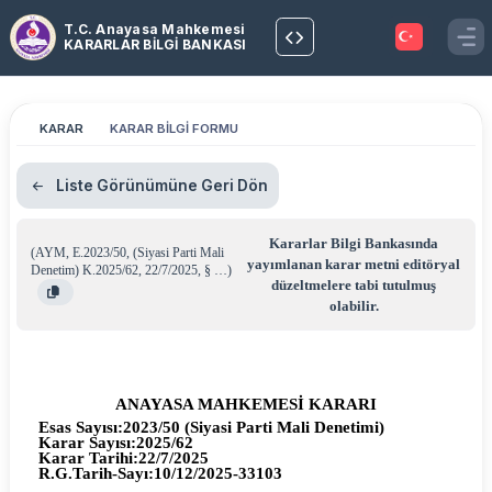
T.C. Anayasa Mahkemesi
KARARLAR BİLGİ BANKASI
KARAR
KARAR BİLGİ FORMU
Liste Görünümüne Geri Dön
Kararlar Bilgi Bankasında
(
AYM
,
E.2023/50
,
(Siyasi Parti Mali
yayımlanan karar metni editöryal
Denetim) K.2025/62
,
22/7/2025
,
§ …
)
düzeltmelere tabi tutulmuş
olabilir.