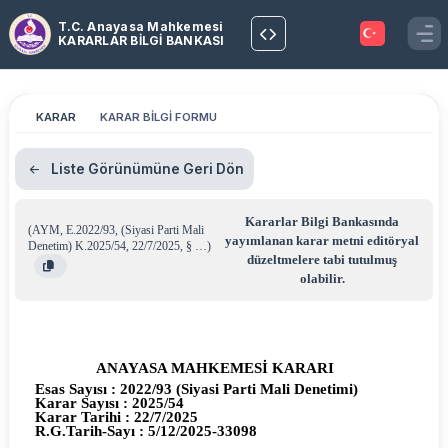
T.C. Anayasa Mahkemesi
KARARLAR BİLGİ BANKASI
KARAR
KARAR BİLGİ FORMU
Liste Görünümüne Geri Dön
Kararlar Bilgi Bankasında
(
AYM
,
E.2022/93
,
(Siyasi Parti Mali
yayımlanan karar metni editöryal
Denetim) K.2025/54
,
22/7/2025
,
§ …
)
düzeltmelere tabi tutulmuş
olabilir.