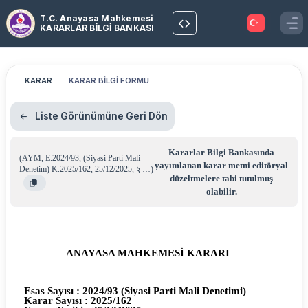
T.C. Anayasa Mahkemesi
KARARLAR BİLGİ BANKASI
KARAR
KARAR BİLGİ FORMU
Liste Görünümüne Geri Dön
Kararlar Bilgi Bankasında
(
AYM
,
E.2024/93
,
(Siyasi Parti Mali
yayımlanan karar metni editöryal
Denetim) K.2025/162
,
25/12/2025
,
§ …
)
düzeltmelere tabi tutulmuş
olabilir.