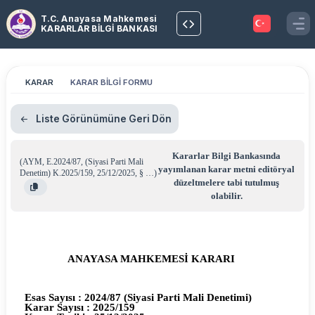
T.C. Anayasa Mahkemesi
KARARLAR BİLGİ BANKASI
KARAR
KARAR BİLGİ FORMU
Liste Görünümüne Geri Dön
Kararlar Bilgi Bankasında
(
AYM
,
E.2024/87
,
(Siyasi Parti Mali
yayımlanan karar metni editöryal
Denetim) K.2025/159
,
25/12/2025
,
§ …
)
düzeltmelere tabi tutulmuş
olabilir.