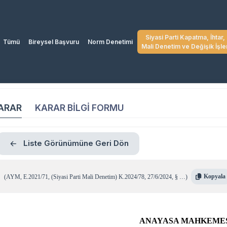
Siyasi Parti Kapatma, İhtar,
Tümü
Bireysel Başvuru
Norm Denetimi
Mali Denetim ve Değişik İşle
ARAR
KARAR BİLGİ FORMU
Liste Görünümüne Geri Dön
Kopyala
(
AYM
,
E.2021/71
,
(Siyasi Parti Mali Denetim) K.2024/78
,
27/6/2024
,
§ …
)