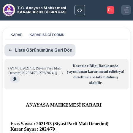
T.C. Anayasa Mahkemesi
KARARLAR BİLGİ BANKASI
KARAR
KARAR BİLGİ FORMU
Liste Görünümüne Geri Dön
Kararlar Bilgi Bankasında
(
AYM
,
E.2021/53
,
(Siyasi Parti Mali
yayımlanan karar metni editöryal
Denetim) K.2024/70
,
27/6/2024
,
§ …
)
düzeltmelere tabi tutulmuş
olabilir.