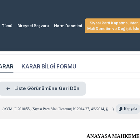
Siyasi Parti Kapatma, İhtar,
Tümü
Bireysel Başvuru
Norm Denetimi
Mali Denetim ve Değişik İşle
ARAR
KARAR BİLGİ FORMU
Liste Görünümüne Geri Dön
Kopyala
(
AYM
,
E.2010/55
,
(Siyasi Parti Mali Denetim) K.2014/37
,
4/6/2014
,
§ …
)