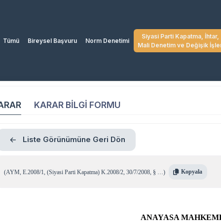
Siyasi Parti Kapatma, İhtar,
Tümü
Bireysel Başvuru
Norm Denetimi
Mali Denetim ve Değişik İşle
ARAR
KARAR BİLGİ FORMU
Liste Görünümüne Geri Dön
Kopyala
(
AYM
,
E.2008/1
,
(Siyasi Parti Kapatma) K.2008/2
,
30/7/2008
,
§ …
)